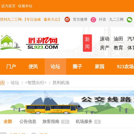
设为首页
收藏本站
胜利九二三网-【专注油城 · 服务大众】
官方微博
抖音 · 九二三网
滚动
油田
汽
新
闻
房产
教育
体
门户
便民
论坛
圈子
家园
923农场
论坛
=智慧出行=
胜利机场
九
»
›
›
全部
公告信息
旅客指南
机场服务
11
6