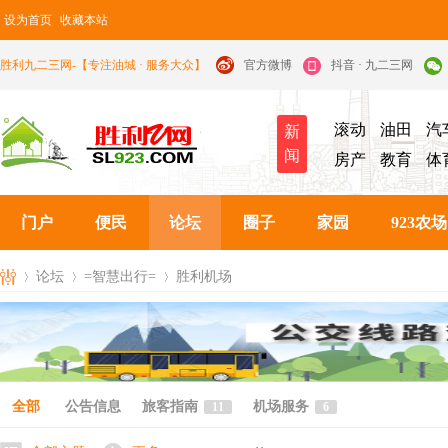
设为首页
收藏本站
胜利九二三网-【专注油城 · 服务大众】
官方微博
抖音 · 九二三网
滚动
油田
汽
新
闻
房产
教育
体
门户
便民
论坛
圈子
家园
923农场
论坛
=智慧出行=
胜利机场
九
»
›
›
全部
公告信息
旅客指南
机场服务
11
6