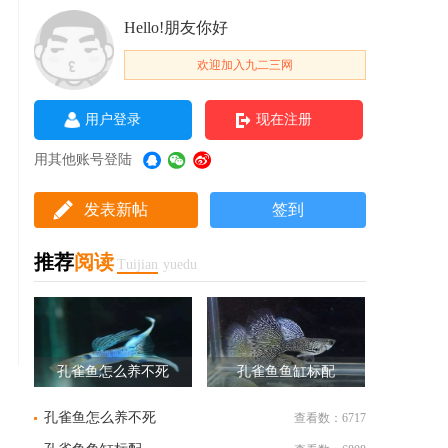
Hello!朋友你好
欢迎加入九二三网
用户登录
现在注册
用其他账号登陆
发表新帖
签到
推荐
阅读
Tuijian
yuedu
孔雀鱼怎么养不死
孔雀鱼鱼缸标配
孔雀鱼怎么养不死
查看数：6717