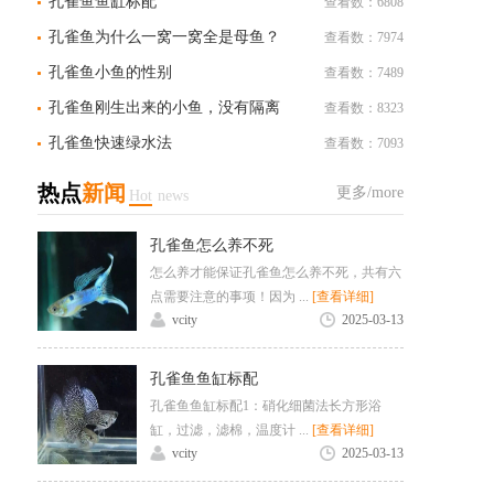
孔雀鱼鱼缸标配
查看数：6808
孔雀鱼为什么一窝一窝全是母鱼？
查看数：7974
孔雀鱼小鱼的性别
查看数：7489
孔雀鱼刚生出来的小鱼，没有隔离
查看数：8323
盒怎么办？
孔雀鱼快速绿水法
查看数：7093
热点
新闻
更多/more
Hot
news
孔雀鱼怎么养不死
怎么养才能保证孔雀鱼怎么养不死，共有六
点需要注意的事项！因为 ...
[查看详细]
vcity
2025-03-13
孔雀鱼鱼缸标配
孔雀鱼鱼缸标配1：硝化细菌法长方形浴
缸，过滤，滤棉，温度计 ...
[查看详细]
vcity
2025-03-13