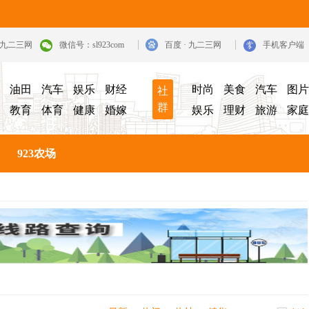
· 九二三网
微信号：sl923com
百度 · 九二三网
手机客户端
油田
汽车
娱乐
财经
时尚
美食
汽车
图片
社
群
教育
体育
健康
婚嫁
娱乐
理财
旅游
家庭
923农场