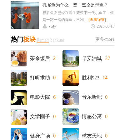
孔雀鱼为什么一窝一窝全是母鱼？
很多鱼友已经在着手繁殖下一代小鱼了，但
是一窝一窝的母鱼，不利 ...
[查看详细]
vcity
2025-03-13
热门
板块
更多/more
Remen
bankuai
茶余饭后
2
早安油城
37
打听求助
0
胜利923
14
电影大院
6
音乐听吧
0
文学圈子
0
情感公寓
0
健身广场
0
球友天地
0