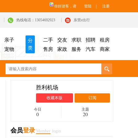
你好游客，请
登陆
|
注册
热线电话：13054692923
东营e出行
亲子
二手
交友
求职
招聘
租房
分
类
宠物
售房
家政
服务
汽车
商家
胜利机场
收藏本版
订阅
今日
主题
0
20
会员
登录
Member
login