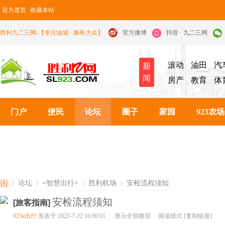
设为首页
收藏本站
胜利九二三网-【专注油城 · 服务大众】
官方微博
抖音 · 九二三网
滚动
油田
汽
新
闻
房产
教育
体
门户
便民
论坛
圈子
家园
923农场
论坛
=智慧出行=
胜利机场
安检流程须知
安检流程须知
[旅客指南]
923e出行
发表于 2022-7-22 16:00:01
|
显示全部楼层
|
阅读模式
[复制链接]