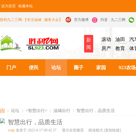
设为首页
收藏本站
胜利九二三网-【专注油城 · 服务大众】
官方微博
抖音 · 九二三网
滚动
油田
汽
新
闻
房产
教育
体
门户
便民
论坛
圈子
家园
923农场
论坛
=智慧出行=
油城出行
智慧出行，品质生活
智慧出行，品质生活
vcity
发表于 2022-6-17 09:42:37
|
显示全部楼层
|
阅读模式
[复制链接]