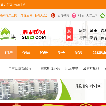
设为首页
收藏本站
胜利九二三网-【专注油城 · 服务大众】
官方微博
抖音 · 九二三网
滚动
油田
汽
新
闻
房产
教育
体
门户
便民
论坛
圈子
家园
923农场
九二三网滚动播报：
东营明潭公园
油城美景
城东红地毯