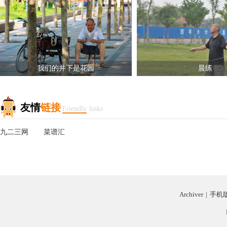
我们的井下是花园
晨练
友情
链接
Friendly
links
九二三网
菜谱汇
Archiver
|
手机