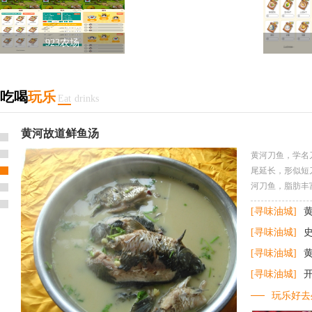
923农场
吃喝
玩乐
孤岛鲜鱼汤，是20世纪八九十年代在黄河故道兴盛起来的一道地
Eat
drinks
方名吃。其首创者不是什么 ...
[详细]
923农场
开凌梭
╔════════
黄河刀鱼，学名
══════════
尾延长，形似短
河刀鱼，脂肪丰
[寻味油城]
[寻味油城]
[寻味油城]
[寻味油城]
玩乐好去