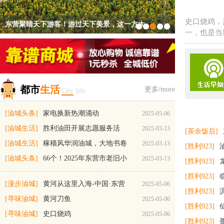
史口烧鸡，
醉美黄河口湿地
一，也是当
黄河从这里入海-中国·东营
让黄河口湿地绽放生态之美
东营聚睛天下游客！游过天下美景，这一方大
东营，谱一曲湿地与城市的依依恋歌
都市
生活
更多/more
City
life
[油城头条]
家电换新热潮涌动
2025-05-06
[油城生活]
胜利油田开展志愿服务活
2025-03-13
[茶余饭后]
[油城生活]
动，共绘幸福美好生
稼穑风华润油城，大地书卷
2025-03-13
[胜利923]
[油城头条]
启新程
66个！2025年东营市老旧小
2025-03-13
[胜利923]
区改造名单公布！
[胜利923]
[漫步油城]
黄河从这里入海-中国·东营
2025-05-06
[胜利923]
[寻味油城]
黄河刀鱼
2025-05-06
[胜利923]
[寻味油城]
史口烧鸡
2025-05-06
[胜利923]