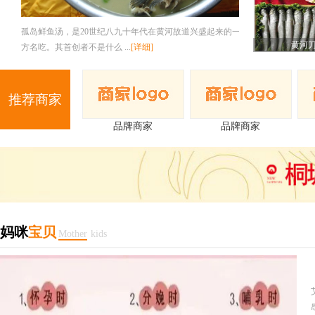
每年初春，黄河冰凌刚刚消融的时候，大量的梭鱼游至黄河入海
黄河
口附近产卵。此时的梭鱼因 ...
[详细]
东方对虾
推荐商家
品牌商家
品牌商家
妈咪
宝贝
Mother
kids
渤海湾出产的对虾，在国际上享有盛誉，被称为“东方对虾”“中国
对虾”，个大肉肥，味 ...
[详细]