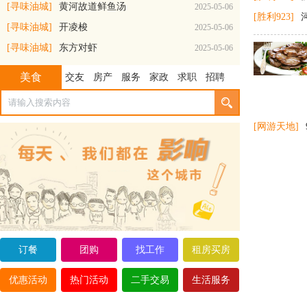
[寻味油城]
黄河故道鲜鱼汤
2025-05-06
[胜利923]
黄河刀鱼
[寻味油城]
开凌梭
2025-05-06
[寻味油城]
东方对虾
2025-05-06
美食
交友
房产
服务
家政
求职
招聘
[网游天地]
黄河刀鱼，学名刀鲚，又称毛刀鱼。有资料称：“刀鱼，形似利
刀，多刺味美。”它体侧扁 ...
[详细]
订餐
团购
找工作
租房买房
史口烧鸡
优惠活动
热门活动
二手交易
生活服务