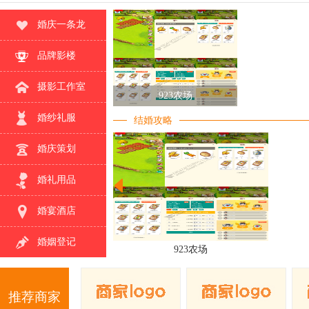
婚庆一条龙
923农场
品牌影楼
摄影工作室
923农场
婚纱礼服
结婚攻略
婚庆策划
婚礼用品
婚宴酒店
婚姻登记
923农场
╔════════════════════════════════════
═══ ...
[详细]
推荐商家