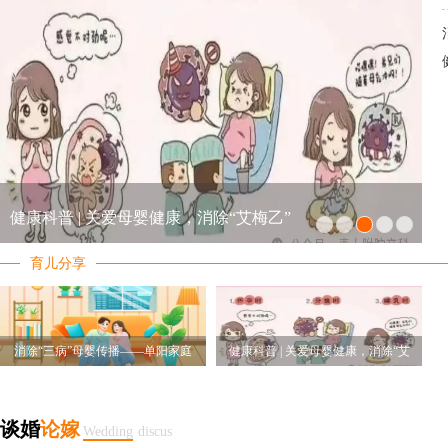
健康科普 | 关爱母婴健康，消除“艾梅乙”
育儿分享
消除“三病”母婴传播——单阳家庭
健康科普 | 关爱母婴健康，消除“艾
防护及配
梅乙”
谈婚
论嫁
Wedding
discus