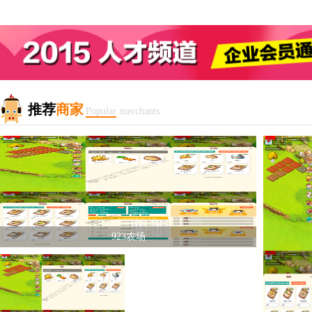
推荐
商家
Popular
merchants
史口烧鸡，产于东营市东营区史口镇一带，是黄河口地区特色名
吃之一，也是当地传统肴鸡 ...
[详细]
黄河故道鲜鱼汤
923农场