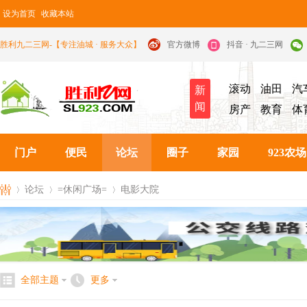
设为首页
收藏本站
胜利九二三网-【专注油城 · 服务大众】
官方微博
抖音 · 九二三网
滚动
油田
汽
新
闻
房产
教育
体
门户
便民
论坛
圈子
家园
923农场
论坛
=休闲广场=
电影大院
九
»
›
›
全部主题
更多