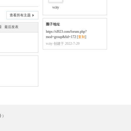
vcity
查看所有主题
圈子地址
看
最后发表
https://sl923.com/forum.php?
mod=group&fid=172
[
复制
]
vcity 创建于 2022-7-29
号
)