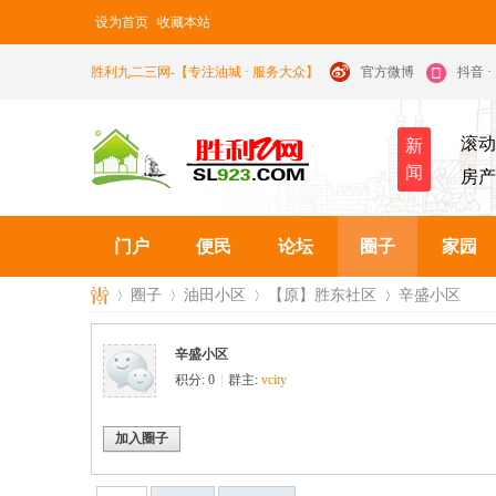
设为首页
收藏本站
胜利九二三网-【专注油城 · 服务大众】
官方微博
抖音 
滚动
新
闻
房产
门户
便民
论坛
圈子
家园
圈子
油田小区
【原】胜东社区
辛盛小区
辛盛小区
积分: 0
|
群主:
vcity
九
›
›
›
›
加入圈子