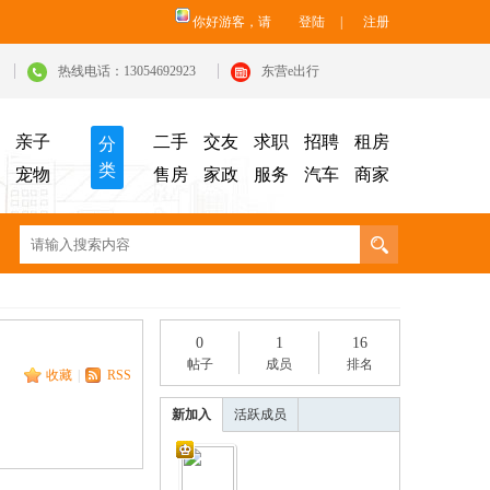
你好游客，请
登陆
|
注册
热线电话：13054692923
东营e出行
亲子
二手
交友
求职
招聘
租房
分
类
宠物
售房
家政
服务
汽车
商家
0
1
16
帖子
成员
排名
收藏
|
RSS
新加入
活跃成员