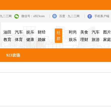
· 九二三网
微信号：sl923com
百度 · 九二三网
手机客户端
油田
汽车
娱乐
财经
时尚
美食
汽车
图片
社
群
教育
体育
健康
婚嫁
娱乐
理财
旅游
家庭
923农场